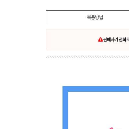
복용방법
판매자가 전화로 