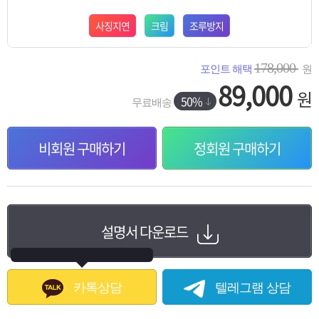
사징지연
크림
조루방지
178,000
포인트 해택
원
89,000
원
50%
무료배송
비회원 구매하기
정회원 구매하기
설명서 다운로드
카톡상담
텔레그램 상담