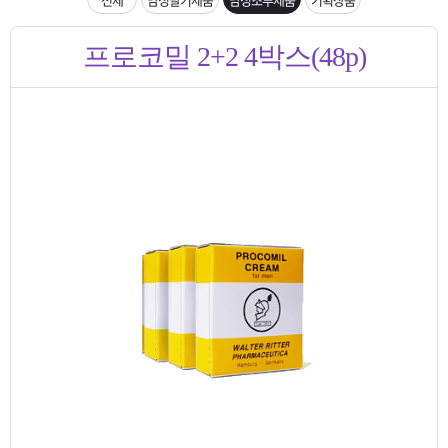
은?
구
꼴
섹
[무인택배함 이용 안내] 집 밖에 주소로 택배 받기
프로코밀 2+2 4박스(48p)
매
사
스
고
입금확인이 안되는 상황을 대비해 꼭 입금후 고객센터 연락바랍니다.
노
객
마
[2026구정 연휴]설 연휴 배송 및 휴무 안내
하
센
이
주
우
터
페
문
이
조
지
회