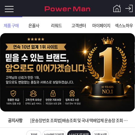
로
제품 구매
은꼴사
리워드
고객센터
마이페이지
섹스노하우
그
로
그
인
인
회
이
원
가
필
입
Q&A
요
파
입금확인이 안되는 상황을 대비해 꼭 입금후 고객센터 연락바랍니다.
합
워
제
[2026구정 연휴]설 연휴 배송 및 휴무 안내
니
맨
품
은
다.
공지사항
[운송장번호 조회법]배송조회 및 국내 택배업체 운송장 조회 하는법
[ios앱 오픈]아이폰 고객 앱설치 가능합니다.
전체
남성발기제품
남성조루제품
기획상품