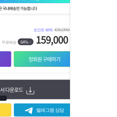
은 국내배송만 가능합니다
436,000
포인트 해택
원
159,000
원
64%
무료배송
정회원 구매하기
서 다운로드
텔레그램 상담