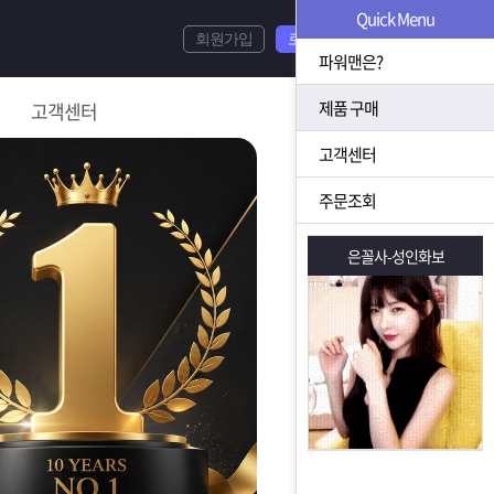
Quick Menu
회원가입
로그인
파워맨은?
제품 구매
고객센터
고객센터
주문조회
은꼴사-성인화보
은꼴사-성인화보