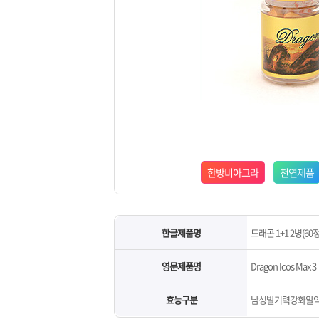
한방비아그라
천연제품
한글제품명
드래곤 1+1 2병(60정
영문제품명
Dragon Icos Max 3
효능구분
남성발기력강화알