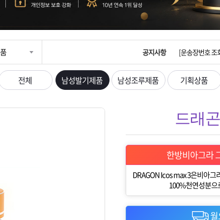
입금확인이 안되
[2026구정 연휴
품
공지사항
[운송장번호 조
[ios앱 오픈]
전체
남성발기제품
남성조루제품
기획상품
[무인택배함 이용
드래곤 
입금확인이 안되
[2026구정 연휴
한방비아그라 그
DRAGON Icos max 3은
100%천연성분으
월