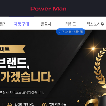
은?
제품 구매
은꼴사
리워드
섹스노하우
친구 초대하면 5천원!