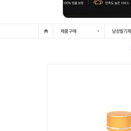
은?
구
꼴
섹
매
사
스
고
제품 구매
남성발기제
노
객
마
하
센
이
주
우
터
페
문
이
조
지
회