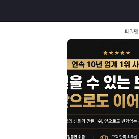
로
그
파워맨
인
로
그
인
이
회
필
원
가
요
입
Q&A
합
파
니
워
제
다.
맨
품
은