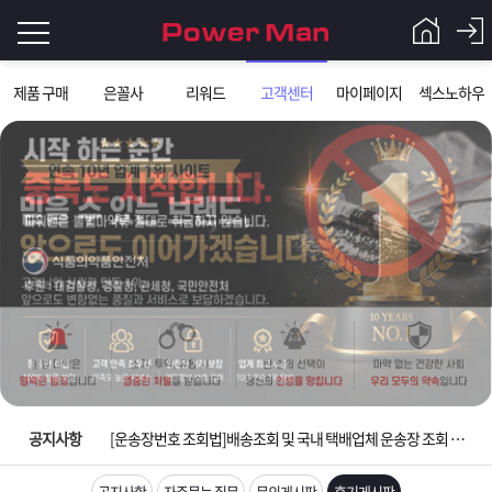
로
제품 구매
은꼴사
리워드
고객센터
마이페이지
섹스노하우
그
로
그
인
인
회
이
원
가
필
입
Q&A
요
파
입금확인이 안되는 상황을 대비해 꼭 입금후 고객센터 연락바랍니다.
합
워
제
[2026구정 연휴]설 연휴 배송 및 휴무 안내
니
맨
품
은
다.
공지사항
[운송장번호 조회법]배송조회 및 국내 택배업체 운송장 조회 하는법
[ios앱 오픈]아이폰 고객 앱설치 가능합니다.
공지사항
자주묻는 질문
문의게시판
후기게시판