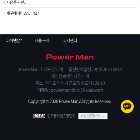
사은품 관련..
재구매서비스있나요?
파워맨은?
제품 구매
고객센터
Power Man
대표 장대박
통신판매업신고번호 2020-0478
개인정보책임자 장대박
주소 : 경기도 안성시 공도읍 숭도리 120-10
이메일 :
powermanclinic@kakao.com
Copyright © 2020 Power Man All rights Reserved.
한국온라인쇼핑협회
수상/인증내역