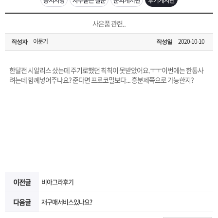
은?
구
꼴
섹
[무인택배함 이용 안내] 집 밖에 주소로 택배 받기
사은품 관련..
매
사
스
고
이문기
2020-10-10
작성자
작성일
입금확인이 안되는 상황을 대비해 꼭 입금후 고객센터 연락바랍니다.
노
객
마
[2026구정 연휴]설 연휴 배송 및 휴무 안내
한달전 시알리스 샀는데 주기로했던 칙칙이 못받았어요.ㅜㅜ이번에는 한통사
하
센
이
주
려는데 함꼐넣어주나요? 준다면 프로코밀보다... 흥분제쪽으로 가능한지?
우
터
페
문
이
조
지
회
이전글
비아그라후기
다음글
재구매서비스있나요?