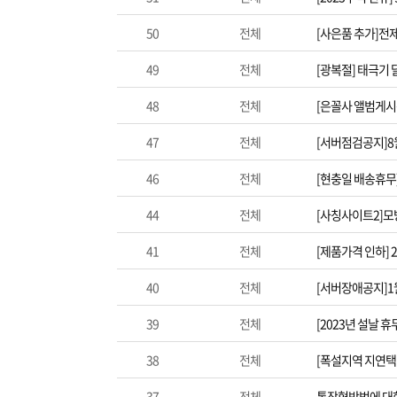
50
전체
[사은품 추가]전
49
전체
[광복절] 태극기
48
전체
[은꼴사 앨범게시
47
전체
[서버점검공지]8월
46
전체
[현충일 배송휴무
44
전체
[사칭사이트2]모
41
전체
[제품가격 인하] 
40
전체
[서버장애공지]1
39
전체
[2023년 설날 휴
38
전체
[폭설지역 지연택
37
전체
통장협박범에 대