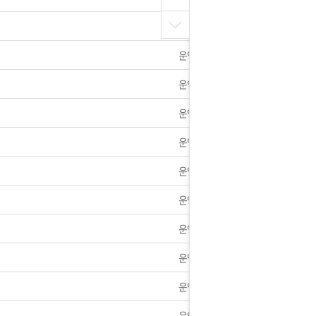
무]6월6일 현충일 배송휴무 알림
운영자
방 및 사칭하는 사이트 [로리타]꼭 조심하세요.
운영자
 2023년 1차 가격인하 안내
운영자
월30일 오후 15시경 서버장애 공지
운영자
운영자
휴무안내]
운영자
택배]총23건 전부 배송완료
운영자
대한 공지사항
운영자
 신청안내
운영자
는 상황을 대비해 꼭 입금후 고객센터 연락바랍니다.
운영자
방 및 사칭하는 사이트 [UPBIA]꼭 조심하세요.
운영자