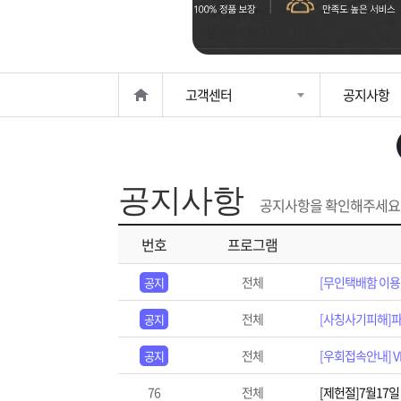
은?
구
꼴
섹
매
사
스
고
고객센터
공지사항
노
객
마
하
센
이
주
공지사항
우
터
페
문
공지사항을 확인해주세요
번호
프로그램
이
조
전체
[무인택배함 이용 
공지
지
회
전체
[사칭사기피해]파
공지
전체
[우회접속안내] 
공지
76
전체
[제헌절]7월17