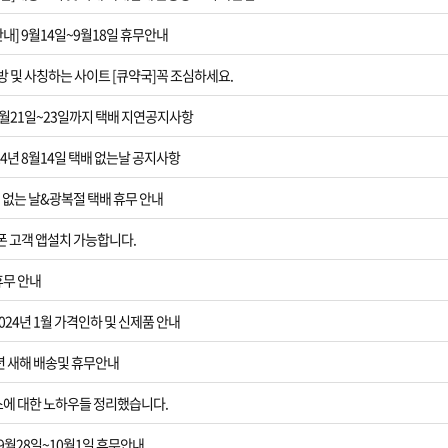
[6월6일현충일
안내] 9월14일~9월18일 휴무안내
[제품 가격인하]
방 및 사칭하는 사이트 [큐약국]꼭 조심하세요.
8월21일~23일까지 택배 지연공지사항
[설날연휴]202
24년 8월14일 택배 없는날 공지사항
[섹스 노하우]
배 없는 날&광복절 택배 휴무 안내
[2023추석 연휴
이폰 고객 앱설치 가능합니다.
[사은품 추가]
휴무 안내
[광복절] 태극
024년 1월 가격인하 및 신제품 안내
4년 새해 배송및 휴무안내
[은꼴사 앨범게
스에 대한 노하우들 정리했습니다.
[서버점검공지]8
 9월28일~10월1일 휴무안내.