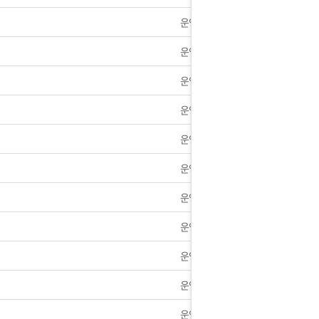
운영자
11월26일 폭설로 인한 택배 지연안내
운영자
 따불]정회원 재구매시 사은품 따불로 증정해드립니다.
운영자
회법]배송조회 및 국내 택배업체 운송장 조회 하는법
운영자
휴안내] 9월14일~9월18일 휴무안내
운영자
방 및 사칭하는 사이트 [큐약국]꼭 조심하세요.
운영자
운영자
]8월21일~23일까지 택배 지연공지사항
운영자
024년 8월14일 택배 없는날 공지사항
운영자
택배 없는 날&광복절 택배 휴무 안내
운영자
아이폰 고객 앱설치 가능합니다.
운영자