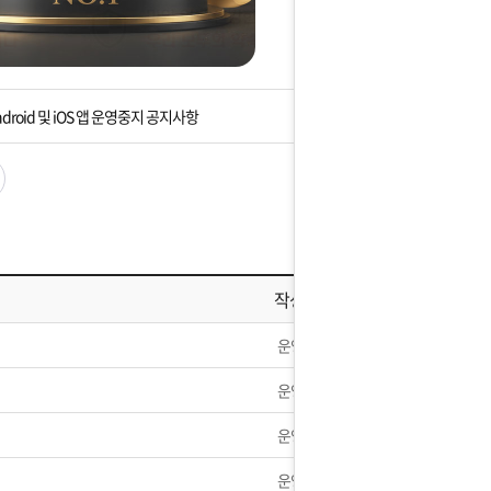
 2018년 가격인하 안내
7일 제헌절 택배사 휴무안내
droid 및 iOS 앱 운영중지 공지사항
 휴무안내] 5월1일 노동절 휴무 안내
]설 연휴 배송 및 휴무 안내
휴] 1월2일 택배 정상발송예정
작성자
] 10월2일~10월9일 휴무안내
운영자
80주년을 맞이하여
운영자
25년 택배 없는날 택배휴무 안내
운영자
운영자
품] 비닉스 50mg 재고 확보했습니다.