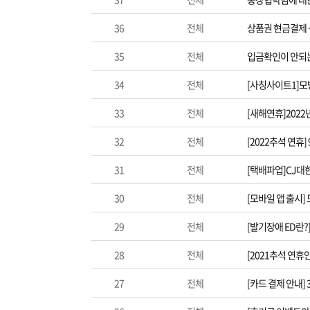
36
전체
상품권 현금결제
35
전체
입금확인이 안되는
34
전체
[사칭사이트1]모방
33
전체
[새해연휴]2022
32
전체
[2022추석 연휴]
31
전체
[택배파업]CJ대
30
전체
[모바일 앱 출시
29
전체
[발기장애 ED란
28
전체
[2021추석 연휴
27
전체
[카드 결제 안내