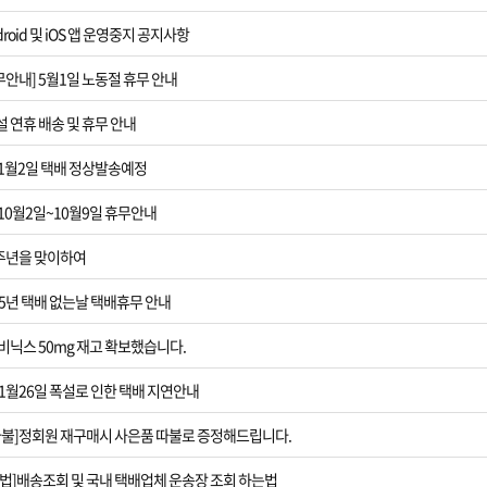
roid 및 iOS 앱 운영중지 공지사항
[폭설 택배지연]
휴무안내] 5월1일 노동절 휴무 안내
[재구매 사은품
]설 연휴 배송 및 휴무 안내
[운송장번호 조
] 1월2일 택배 정상발송예정
[2024추석 연
] 10월2일~10월9일 휴무안내
[사칭사이트3]모
0주년을 맞이하여
25년 택배 없는날 택배휴무 안내
[태풍 택배지연
] 비닉스 50mg 재고 확보했습니다.
[택배 없는날]2
11월26일 폭설로 인한 택배 지연안내
[광복절] 8월 
따불]정회원 재구매시 사은품 따불로 증정해드립니다.
[ios앱 오픈]
법]배송조회 및 국내 택배업체 운송장 조회 하는법