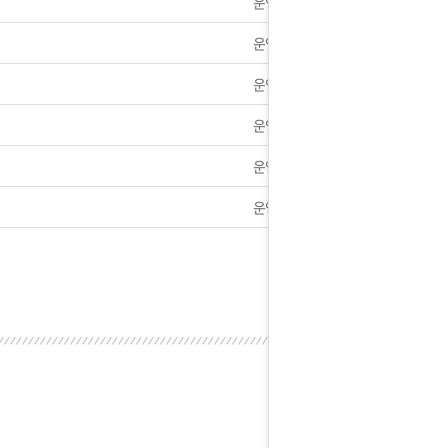
운영자
] 전제품 40%할인 진행중입니다.
운영자
안내] 서비스 중지 안내드립니다
운영자
] 1+1이벤트 정식 실시합니다
운영자
운영자
 2018년 가격인하 안내
운영자
7일 제헌절 택배사 휴무안내