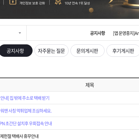
[제품 가격인하]
[제헌절]7월1
공지사항
[앱 운영중지]An
[2026 노동절
공지사항
자주묻는 질문
문의게시판
후기게시판
[2026구정 연휴
[2026신정 연
제목
[2025추석 연휴
안내] 집 밖에 주소로 택배 받기
[광복정]광복 
워맨 사칭 먹튀업체 조심하세요.
[택배없는날]20
VPN 초간단 설치후 우회접속 안내
일 제헌절 택배사 휴무안내
[2025년 신제