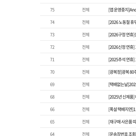
75
전체
[앱 운영중지]And
74
전체
[2026 노동절 
73
전체
[2026구정 연휴
72
전체
[2026신정 연휴
71
전체
[2025추석 연휴
70
전체
[광복정]광복 8
69
전체
[택배없는날]20
68
전체
[2025년 신제품
66
전체
[폭설 택배지연]
65
전체
[재구매 사은품 
64
전체
[운송장번호 조회