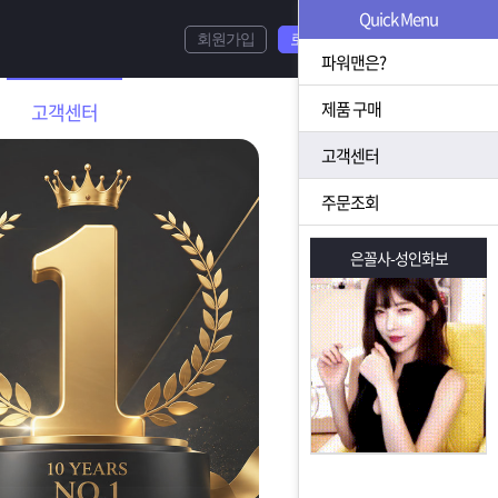
Quick Menu
회원가입
로그인
파워맨은?
제품 구매
고객센터
고객센터
주문조회
은꼴사-성인화보
은꼴사-성인화보