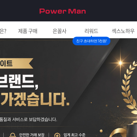
은?
제품 구매
은꼴사
리워드
섹스노하우
친구 초대하면 5천원!