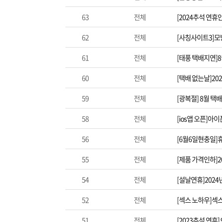
63
전체
[2024추석 연휴
62
전체
[사칭사이트3]모
61
전체
[태풍 택배지연]
60
전체
[택배 없는날]20
59
전체
[광복절] 8월 택
58
전체
[ios앱 오픈]아
56
전체
[6월6일현충일]
55
전체
[제품 가격인하]2
54
전체
[설날연휴]202
52
전체
[섹스 노하우]섹
51
전체
[2023추석 연휴]