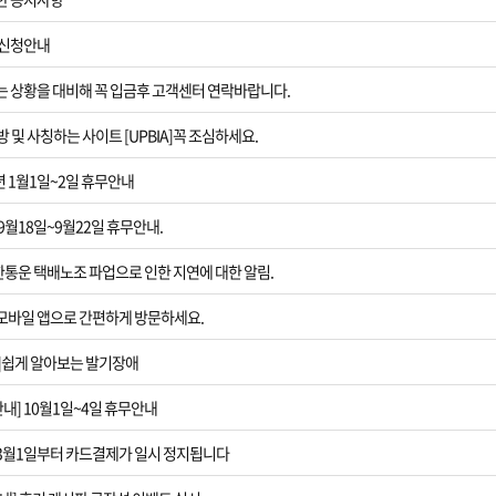
 신청안내
[새해연휴]202
 상황을 대비해 꼭 입금후 고객센터 연락바랍니다.
[2022추석 연휴
 및 사칭하는 사이트 [UPBIA]꼭 조심하세요.
[택배파업]CJ
년 1월1일~2일 휴무안내
[모바일 앱 출시
 9월18일~9월22일 휴무안내.
[발기장애 ED
한통운 택배노조 파업으로 인한 지연에 대한 알림.
[2021추석 연
] 모바일 앱으로 간편하게 방문하세요.
?]쉽게 알아보는 발기장애
[카드 결제 안내
안내] 10월1일~4일 휴무안내
[후기글 이벤트
] 3월1일부터 카드결제가 일시 정지됩니다
[제품 가격인하]