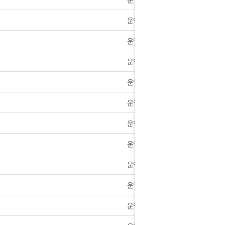
운영자
2년 1월1일~2일 휴무안내
운영자
] 9월18일~9월22일 휴무안내.
운영자
대한통운 택배노조 파업으로 인한 지연에 대한 알림.
운영자
] 모바일 앱으로 간편하게 방문하세요.
운영자
란?]쉽게 알아보는 발기장애
운영자
휴안내] 10월1일~4일 휴무안내
운영자
운영자
] 3월1일부터 카드결제가 일시 정지됩니다
운영자
안내] 후기 게시판 글작성 이벤트 실시
운영자
 2020년 가격인하 안내