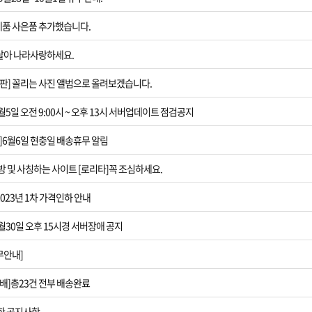
[현충일 배송휴
제품 사은품 추가했습니다.
[사칭사이트2]모
 달아 나라사랑하세요.
[제품가격 인하]
판] 꼴리는 사진 앨범으로 올려보겠습니다.
[서버장애공지]1
5일 오전 9:00시 ~ 오후 13시 서버업데이트 점검공지
]6월6일 현충일 배송휴무 알림
[2023년 설날 
방 및 사칭하는 사이트 [로리타]꼭 조심하세요.
[폭설지역 지연
2023년 1차 가격인하 안내
통장협박범에 
월30일 오후 15시경 서버장애 공지
상품권 현금결제
무안내]
입금확인이 안되
배]총23건 전부 배송완료
[사칭사이트1]모
한 공지사항